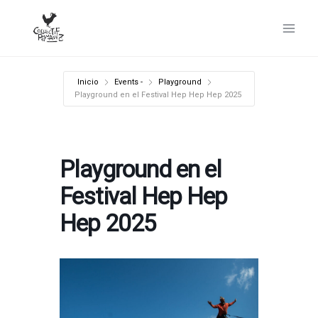
Ir
al
contenido
Inicio
Events -
Playground
Playground en el Festival Hep Hep Hep 2025
Playground en el
Festival Hep Hep
Hep 2025